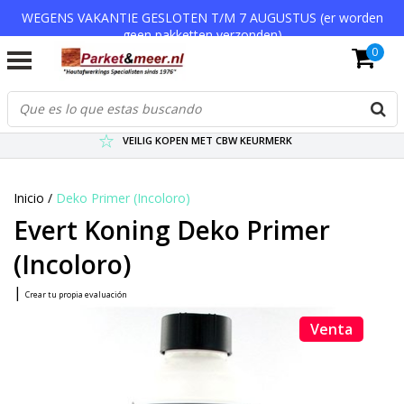
WEGENS VAKANTIE GESLOTEN T/M 7 AUGUSTUS (er worden
geen pakketten verzonden)
0
VERZENDKOSTEN € 7,95 (GRATIS VA €75,-)
SCHERPSTE PRIJZEN TOT WEL 75% KORTING !
VEILIG KOPEN MET CBW KEURMERK
Inicio
/
Deko Primer (Incoloro)
Evert Koning Deko Primer
(Incoloro)
|
Crear tu propia evaluación
Venta