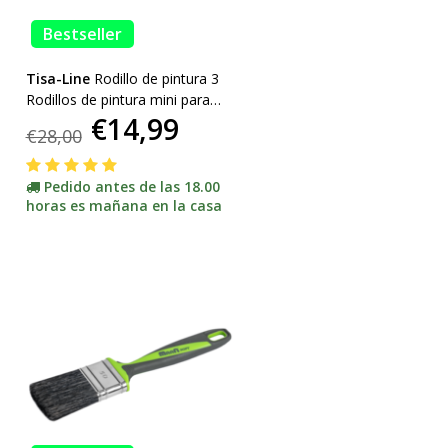
Bestseller
Tisa-Line
Rodillo de pintura 3
Rodillos de pintura mini para
€14,99
pintura y aceite, etc. soporte
€28,00
incl. ¡ACCIÓN!
Pedido antes de las 18.00
horas es mañana en la casa