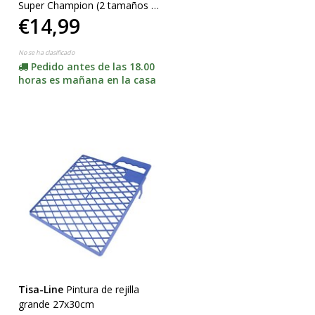
Super Champion (2 tamaños 20
€14,99
/ 25cm haga clic aquí)
No se ha clasificado
Pedido antes de las 18.00
horas es mañana en la casa
Tisa-Line
Pintura de rejilla
grande 27x30cm