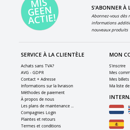
MI
S
G
E
E
A
C
TI
N
S'ABONNER À 
E!
Abonnez-vous dès m
informations additi
nouveaux produits
SERVICE À LA CLIENTÈLE
MON C
Achats sans TVA?
S'inscrire
AVG - GDPR
Mes comm
Contact + Adresse
Mes billets
Informations sur la livraison
Ma liste de
Méthodes de paiement
INTERN
À propos de nous
Les plans de maintenance ...
Compagnies Login
Plaintes et retours
Termes et conditions