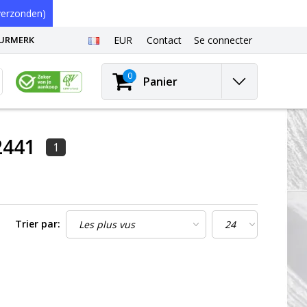
erzonden)
EURMERK
EUR
Contact
Se connecter
0
Panier
2441
1
Trier par: