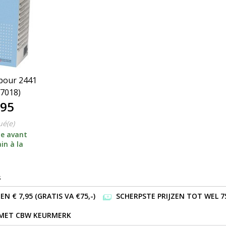
 pour 2441
 7018)
,95
ué(e)
e avant
in à la
s
 € 7,95 (GRATIS VA €75,-)
SCHERPSTE PRIJZEN TOT WEL 7
 MET CBW KEURMERK