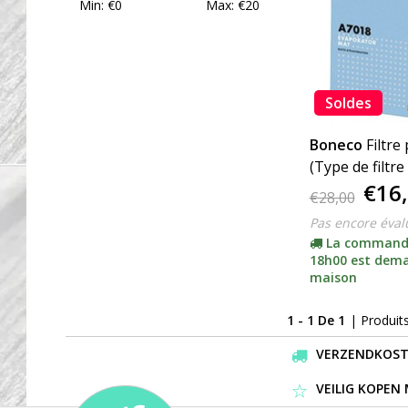
Min: €
0
Max: €
20
Soldes
Boneco
Filtre
(Type de filtre
€16
€28,00
Pas encore éval
La command
18h00 est dema
maison
1 - 1 De 1
| Produit
VERZENDKOSTEN
VEILIG KOPEN