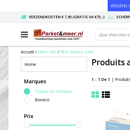
WEGENS V
VERZENDKOSTEN € 7,95 (GRATIS VA €75,-)
SCHERP
Accueil
/
Mots-clés
/
filter boneco 2441
Produits 
Home
1 - 1 De 1
| Produit
Marques
Toutes les marques
Boneco
Prix