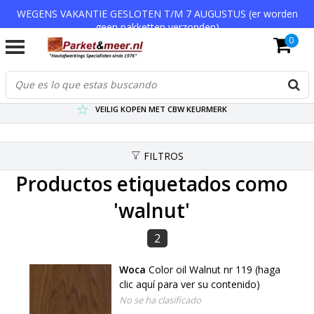
WEGENS VAKANTIE GESLOTEN T/M 7 AUGUSTUS (er worden
geen pakketten verzonden)
0
VERZENDKOSTEN € 7,95 (GRATIS VA €75,-)
SCHERPSTE PRIJZEN TOT WEL 75% KORTING !
VEILIG KOPEN MET CBW KEURMERK
FILTROS
Productos etiquetados como
'walnut'
2
Woca
Color oil Walnut nr 119 (haga
clic aquí para ver su contenido)
No se ha clasificado