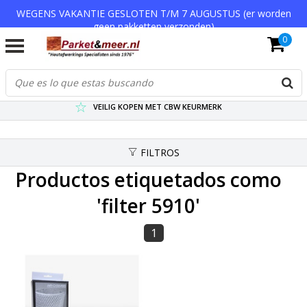
WEGENS VAKANTIE GESLOTEN T/M 7 AUGUSTUS (er worden
geen pakketten verzonden)
0
VERZENDKOSTEN € 7,95 (GRATIS VA €75,-)
SCHERPSTE PRIJZEN TOT WEL 75% KORTING !
VEILIG KOPEN MET CBW KEURMERK
FILTROS
Productos etiquetados como
'filter 5910'
1