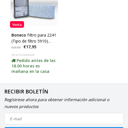
Venta
Boneco
Filtro para 2241
(Tipo de filtro 5910)
€17,95
ACCIÓN
€25,00
No se ha clasificado
Pedido antes de las
18.00 horas es
mañana en la casa
RECIBIR BOLETÍN
Regístrese ahora para obtener información adicional o
nuevos productos